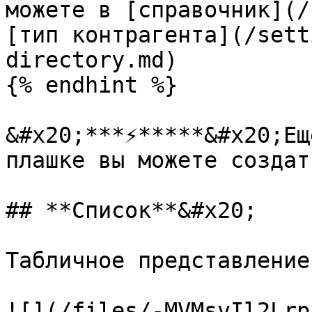
можете в [справочник](/
[тип контрагента](/sett
directory.md)

{% endhint %}

&#x20;***⚡️*****&#x20;Ещ
плашке вы можете создат
## **Список**&#x20;

Табличное представление
![](/files/-MVMsvIl2Lrp