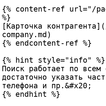
{% content-ref url="/pa
%}

[Карточка контрагента](
company.md)

{% endcontent-ref %}

{% hint style="info" %}

Поиск работает по всем 
достаточно указать част
телефона и пр.&#x20;

{% endhint %}
