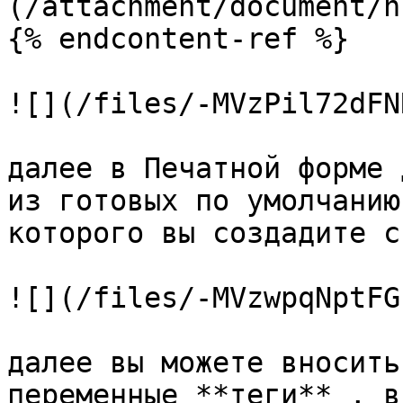
(/attachment/document/n
{% endcontent-ref %}

![](/files/-MVzPil72dFN
далее в Печатной форме 
из готовых по умолчанию
которого вы создадите св
![](/files/-MVzwpqNptFG
далее вы можете вносить
переменные **теги** , в