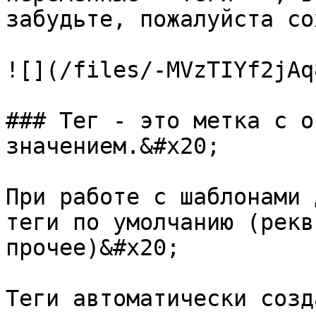
забудьте, пожалуйста со
![](/files/-MVzTIYf2jAq
### Тег - это метка с о
значением.&#x20;

При работе с шаблонами 
теги по умолчанию (рекв
прочее)&#x20;

Теги автоматически созд