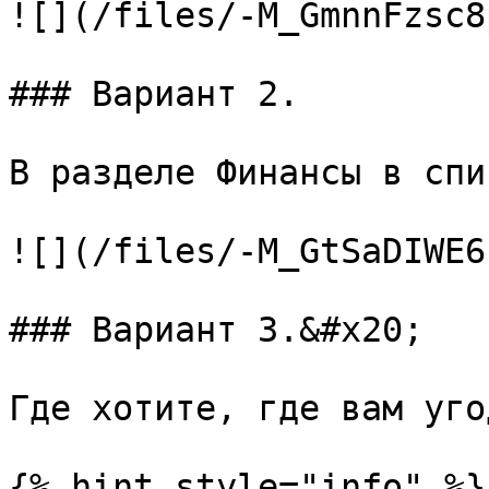
![](/files/-M_GmnnFzsc8
### Вариант 2.

В разделе Финансы в спи
![](/files/-M_GtSaDIWE6
### Вариант 3.&#x20;

Где хотите, где вам уго
{% hint style="info" %}
