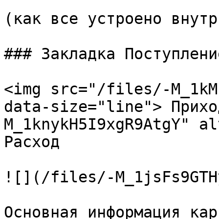
(как все устроено внутри
### Закладка Поступлени
<img src="/files/-M_1kM
data-size="line"> Прихо
M_1knykH5I9xgR9AtgY" al
Расход

![](/files/-M_1jsFs9GTH
Основная информация кар