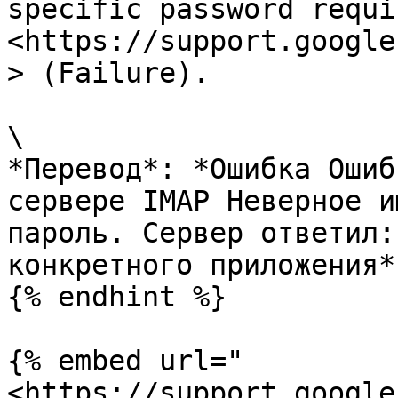
specific password requir
<https://support.google
> (Failure).

\

*Перевод*: *Ошибка Ошиб
сервере IMAP Неверное и
пароль. Сервер ответил:
конкретного приложения*

{% endhint %}

{% embed url="
<https://support.google