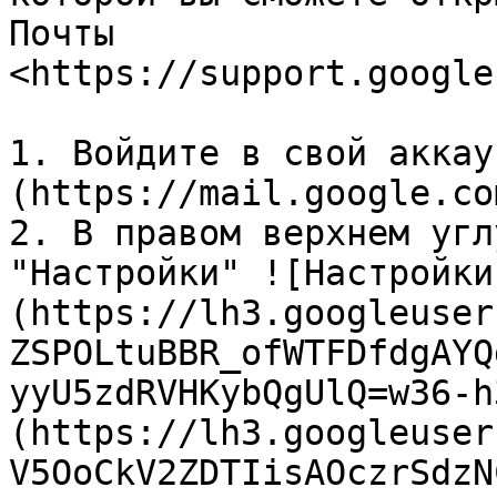
Почты 
<https://support.google
1. Войдите в свой аккау
(https://mail.google.co
2. В правом верхнем угл
"Настройки" ![Настройки
(https://lh3.googleuser
ZSPOLtuBBR_ofWTFDfdgAYQ
yyU5zdRVHKybQgUlQ=w36-h
(https://lh3.googleuser
V5OoCkV2ZDTIisAOczrSdzN